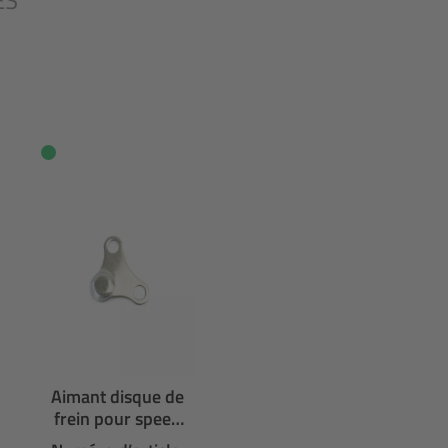
ES
Aimant disque de
frein pour speed
sensor