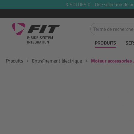
% SOLDES % - Une sélection de prod
recherche
Passer à la navigation principale
PRODUITS
SER
Produits
Entraînement électrique
Moteur accessories 