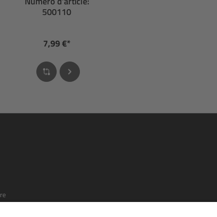
Numéro d’article:
500110
7,99 €*
re
t que