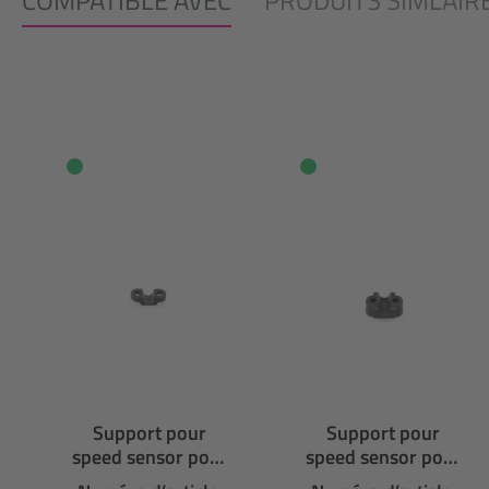
COMPATIBLE AVEC
PRODUITS SIMLAIR
Ignorer la galerie de produits
Support pour
Support pour
speed sensor pour
speed sensor pour
aimant de disque
aimant de disque