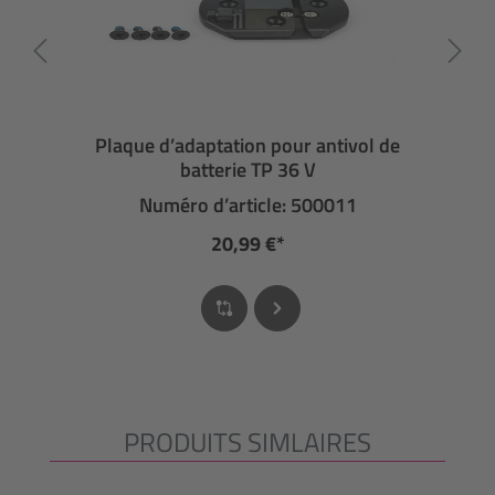
Plaque d’adaptation pour antivol de
batterie TP 36 V
Numéro d’article: 500011
20,99 €*
PRODUITS SIMLAIRES
Ignorer la galerie de produits