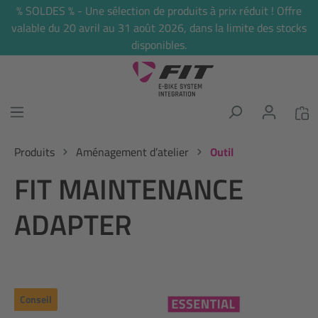
% SOLDES % - Une sélection de produits à prix réduit ! Offre
tenu principal
valable du 20 avril au 31 août 2026, dans la limite des stocks
disponibles.
Produits
Aménagement d’atelier
Outil
FIT MAINTENANCE
ADAPTER
Conseil