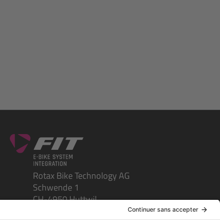
Rotax Bike Technology AG
Schwende 1
CH-4950 Huttwil