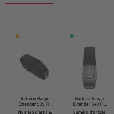
Ignorer la galerie de produits
Batterie Range
Batterie Range
Extender 535 FIT
Extender 540 FIT
48 V Version FLYER
36 V Version FLYER
Numéro d’article:
Numéro d’article: