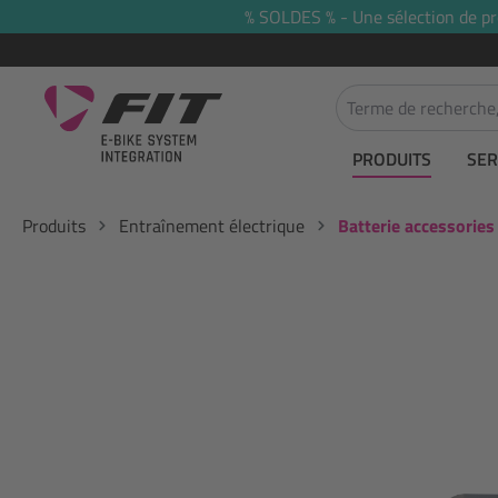
% SOLDES % - Une sélection de prod
recherche
Passer à la navigation principale
PRODUITS
SER
Produits
Entraînement électrique
Batterie accessories