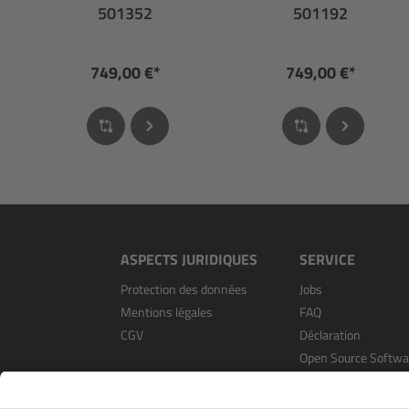
501352
501192
749,00 €*
749,00 €*
ASPECTS JURIDIQUES
SERVICE
Protection des données
Jobs
Mentions légales
FAQ
CGV
Déclaration
Open Source Softwa
S’enregistrer en tan
revendeur