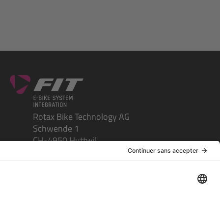
Rotax Bike Technology AG
Schwende 1
CH-4950 Huttwil