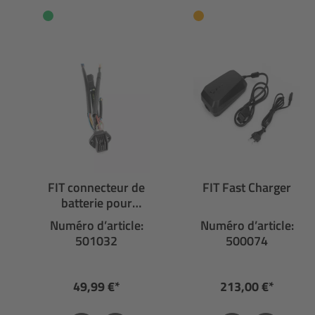
FIT connecteur de
FIT Fast Charger
batterie pour
Panasonic GX avec
Numéro d’article:
Numéro d’article:
connexion pour
501032
500074
batterie
supplémentaire
49,99 €*
213,00 €*