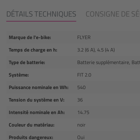
DÉTAILS TECHNIQUES
CONSIGNE DE SÉ
Marque de l'e-bike:
FLYER
Temps de charge en h:
3.2 (6 A), 4.5 (4 A)
Type de batterie:
Batterie supplémentaire, Batt
Système:
FIT 2.0
Puissance nominale en Wh:
540
Tension du système en V:
36
Intensité nominale en Ah:
14.75
Couleur du matériau:
noir
Produits dangereux:
Oui