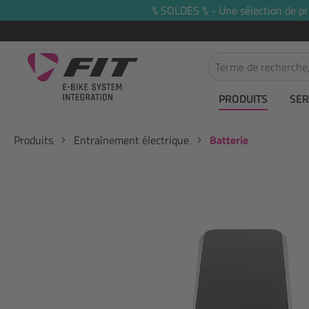
% SOLDES % - Une sélection de prod
recherche
Passer à la navigation principale
PRODUITS
SER
Produits
Entraînement électrique
Batterie