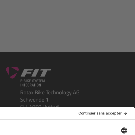
Rotax Bike Technology AG
Schwende 1
CH-4950 Huttwil