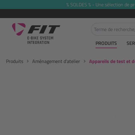
% SOLDES % - Une sélection de prod
recherche
Passer à la navigation principale
PRODUITS
SER
Produits
Aménagement d’atelier
Appareils de test et d