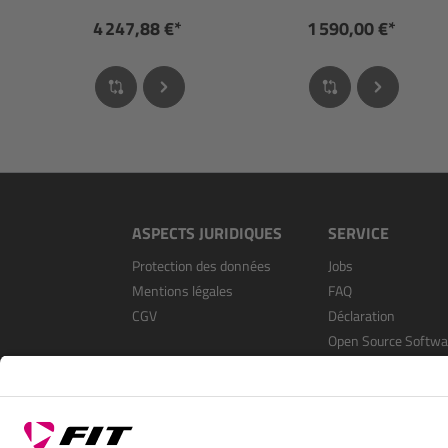
4 247,88 €*
1 590,00 €*
ASPECTS JURIDIQUES
SERVICE
Protection des données
Jobs
Mentions légales
FAQ
CGV
Déclaration
Open Source Softwa
S’enregistrer en tan
revendeur