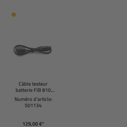
Câble testeur
batterie FIB 810
AT4.1
Numéro d’article:
501134
129,00 €*