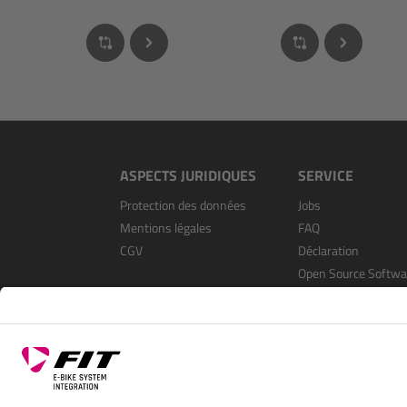
ASPECTS JURIDIQUES
SERVICE
Protection des données
Jobs
Mentions légales
FAQ
CGV
Déclaration
Open Source Softwa
S’enregistrer en tan
revendeur