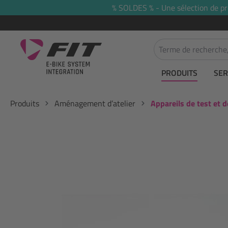
% SOLDES % - Une sélection de prod
recherche
Passer à la navigation principale
PRODUITS
SER
Produits
Aménagement d’atelier
Appareils de test et d