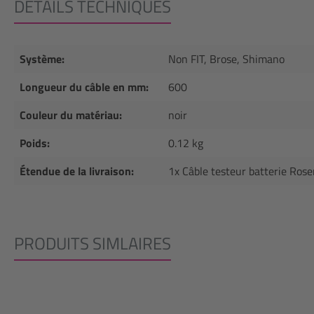
DÉTAILS TECHNIQUES
Système:
Non FIT, Brose, Shimano
Longueur du câble en mm:
600
Couleur du matériau:
noir
Poids:
0.12 kg
Étendue de la livraison:
1x Câble testeur batterie Ros
PRODUITS SIMLAIRES
Ignorer la galerie de produits