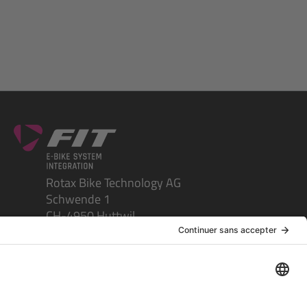
Rotax Bike Technology AG
Schwende 1
CH-4950 Huttwil