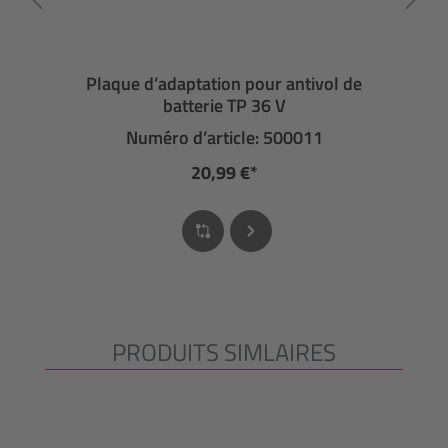
Plaque d’adaptation pour antivol de
batterie TP 36 V
Numéro d’article: 500011
20,99 €*
PRODUITS SIMLAIRES
Ignorer la galerie de produits