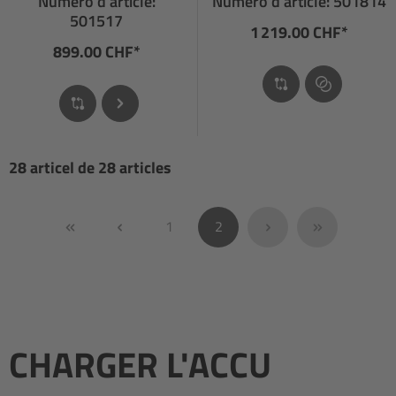
Numéro d’article:
Numéro d’article: 501814
501517
1 219.00 CHF*
899.00 CHF*
28 articel de 28 articles
Page
Page
1
2
CHARGER L'ACCU