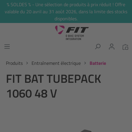
% SOLDES % - Une sélection de produits à prix réduit ! Offre
tenu principal
valable du 20 avril au 31 août 2026, dans la limite des stocks
disponibles.
Produits
Entraînement électrique
Batterie
FIT BAT TUBEPACK
1060 48 V