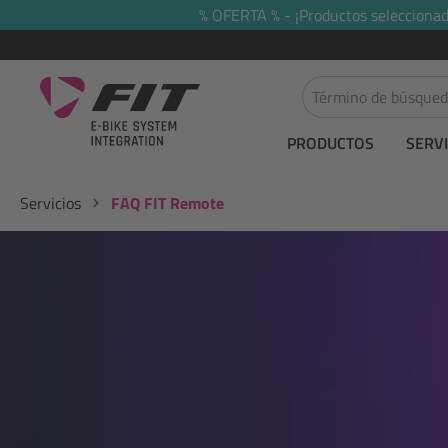
% OFERTA % - ¡Productos seleccionado
 búsqueda
Saltar a la navegación principal
PRODUCTOS
SERVI
Servicios
FAQ FIT Remote
Omitir galería de imágenes