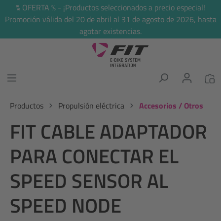
% OFERTA % - ¡Productos seleccionados a precio especial!
enido principal
Promoción válida del 20 de abril al 31 de agosto de 2026, hasta
agotar existencias.
Productos
Propulsión eléctrica
Accesorios / Otros
FIT CABLE ADAPTADOR
PARA CONECTAR EL
SPEED SENSOR AL
SPEED NODE