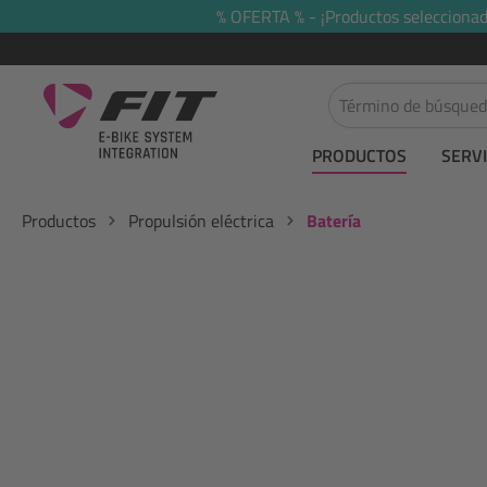
% OFERTA % - ¡Productos seleccionado
 búsqueda
Saltar a la navegación principal
PRODUCTOS
SERVI
Productos
Propulsión eléctrica
Batería