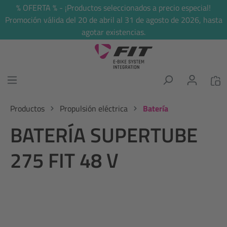
% OFERTA % - ¡Productos seleccionados a precio especial!
enido principal
Promoción válida del 20 de abril al 31 de agosto de 2026, hasta
agotar existencias.
Productos
Propulsión eléctrica
Batería
BATERÍA SUPERTUBE
275 FIT 48 V