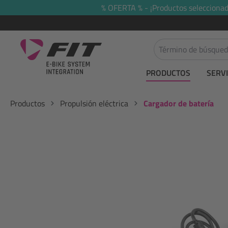
% OFERTA % - ¡Productos seleccionado
 búsqueda
Saltar a la navegación principal
PRODUCTOS
SERVI
Productos
Propulsión eléctrica
Cargador de batería