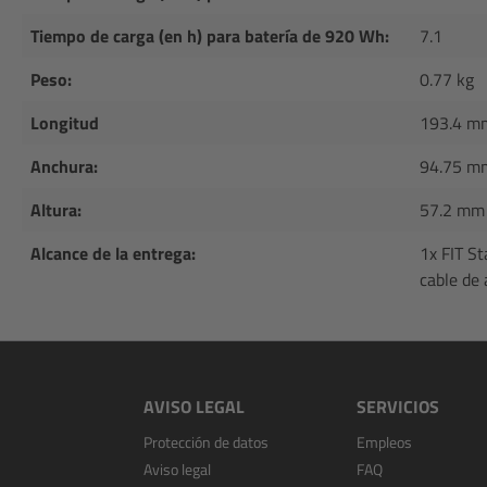
Tiempo de carga (en h) para batería de 920 Wh:
7.1
Peso:
0.77 kg
Longitud
193.4 m
Anchura:
94.75 m
Altura:
57.2 mm
Alcance de la entrega:
1x FIT St
cable de
AVISO LEGAL
SERVICIOS
Protección de datos
Empleos
Aviso legal
FAQ