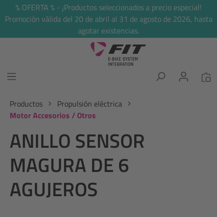
% OFERTA % - ¡Productos seleccionados a precio especial!
enido principal
Promoción válida del 20 de abril al 31 de agosto de 2026, hasta
agotar existencias.
Productos
Propulsión eléctrica
Motor Accesorios / Otros
ANILLO SENSOR
MAGURA DE 6
AGUJEROS