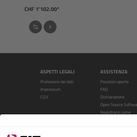
CHF 1’102.00*
ASPETTI LEGALI
ASSISTENZA
Protezione dei dati
Posizioni aperte
Impressum
FAQ
CGV
Dichiarazione
Open Source Softwa
Registrarsi come
rivenditore