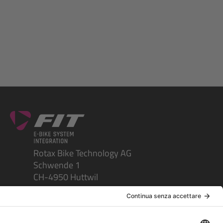
Rotax Bike Technology AG
Schwende 1
CH-4950 Huttwil