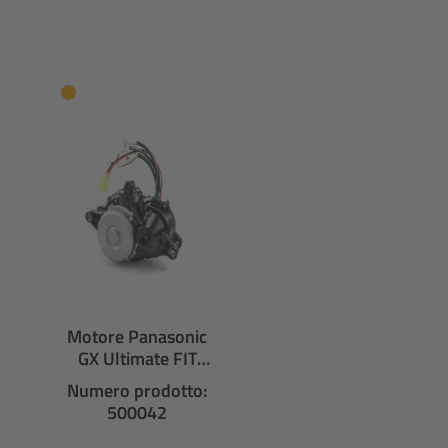
Salta la galleria dei prodotti
Motore Panasonic
GX Ultimate FIT
NUA230F
Numero prodotto:
500042