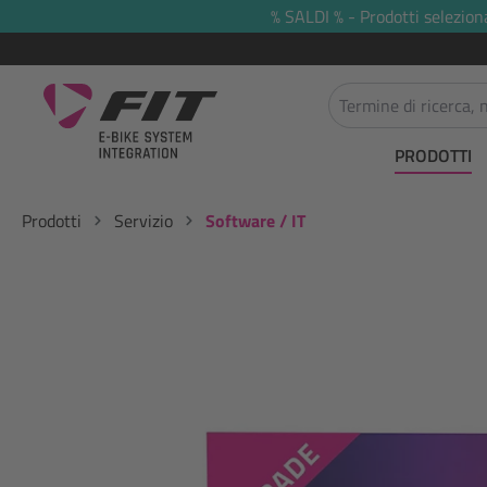
% SALDI % - Prodotti selezion
 ricerca
Passa alla navigazione principale
PRODOTTI
Prodotti
Servizio
Software / IT