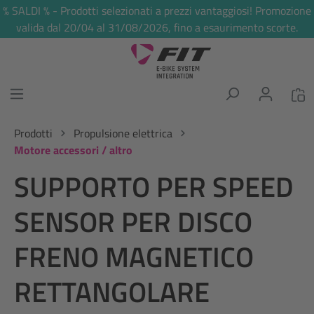
% SALDI % - Prodotti selezionati a prezzi vantaggiosi! Promozione
nuto principale
valida dal 20/04 al 31/08/2026, fino a esaurimento scorte.
Prodotti
Propulsione elettrica
Motore accessori / altro
SUPPORTO PER SPEED
SENSOR PER DISCO
FRENO MAGNETICO
RETTANGOLARE