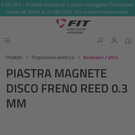
% SALDI % - Prodotti selezionati a prezzi vantaggiosi! Promozione
nuto principale
valida dal 20/04 al 31/08/2026, fino a esaurimento scorte.
Prodotti
Propulsione elettrica
Accessori / altro
PIASTRA MAGNETE
DISCO FRENO REED 0.3
MM