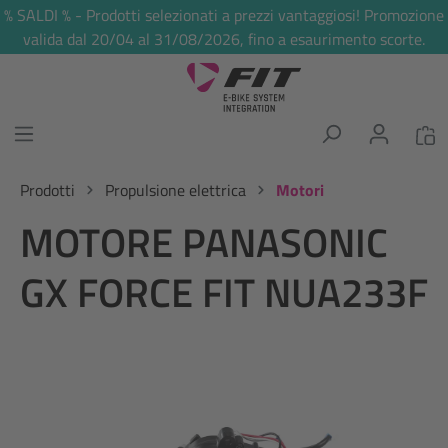
% SALDI % - Prodotti selezionati a prezzi vantaggiosi! Promozione
nuto principale
valida dal 20/04 al 31/08/2026, fino a esaurimento scorte.
Prodotti
Propulsione elettrica
Motori
MOTORE PANASONIC
GX FORCE FIT NUA233F