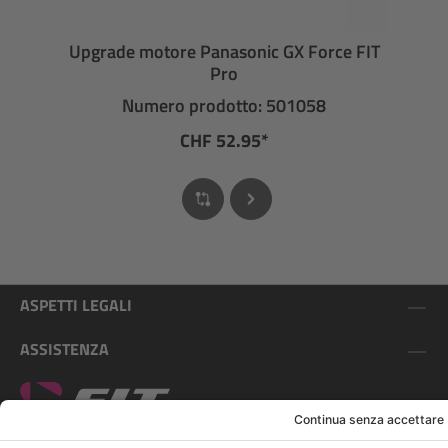
Upgrade motore Panasonic GX Force FIT
Pro
Numero prodotto: 501058
CHF 52.95*
ASPETTI LEGALI
ASSISTENZA