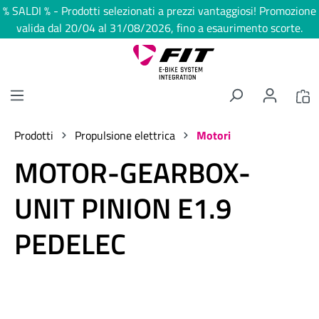
% SALDI % - Prodotti selezionati a prezzi vantaggiosi! Promozione
nuto principale
valida dal 20/04 al 31/08/2026, fino a esaurimento scorte.
Prodotti
Propulsione elettrica
Motori
MOTOR-GEARBOX-
UNIT PINION E1.9
PEDELEC