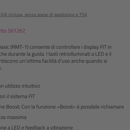
o IVA inclusa, senza spese di spedizione e TSA
otto 501262
ic (RMT-1) consente di controllare i display FIT in
 durante la guida. I tasti retroilluminati a LED e il
ntiscono un’ottima facilità d’uso anche quando si
.
 utilizzo intuitivo
on il sistema FIT
ione Boost: Con la funzione «Boost» è possibile richiamare
enza massima
ione a LED e feedback a vibrazione