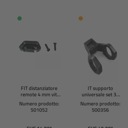
FIT distanziatore
IT supporto
remote 4 mm viti
universale set 35
incluse
mm per display
Numero prodotto:
Numero prodotto:
501052
500356