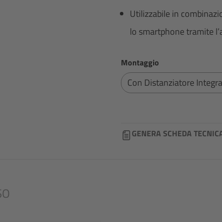
Utilizzabile in combinaz
lo smartphone tramite l’
Seleziona
Montaggio
Con Distanziatore Integr
GENERA SCHEDA TECNIC
SO