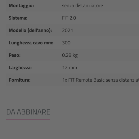
Montaggio:
senza distanziatore
Sistema:
FIT 2.0
Modello (dell’anno):
2021
Lunghezza cavo mm:
300
Peso:
0.28 kg
Larghezza:
12 mm
Fornitura:
1x FIT Remote Basic senza distanzia
DA ABBINARE
Salta la galleria dei prodotti