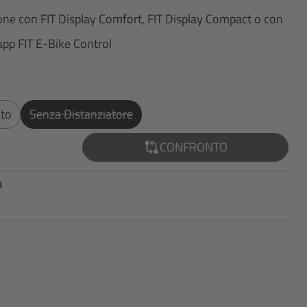
ione con FIT Display Comfort, FIT Display Compact o con
app FIT E-Bike Control
ato
Senza Distanziatore
(Questa Opzione Non È Al Momento Disponibile.)
CONFRONTO
A