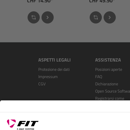
CHF 14.90*
CHF 49.90*
ASPETTI LEGALI
ASSISTENZA
Protezione dei dati
Posizioni aperte
Impressum
FAQ
CGV
Dichiarazione
Open Source Softwa
Registrarsi come
rivenditore