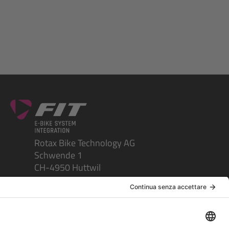
Rotax Bike Technology AG
Schwende 1
CH-4950 Huttwil