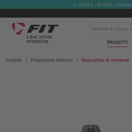
% SALDI % - Prodotti selezion
 ricerca
Passa alla navigazione principale
PRODOTTI
Prodotti
Propulsione elettrica
Dispositivo di comando