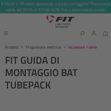
% SALDI % - Prodotti selezionati a prezzi vantaggiosi! Promozione
nuto principale
valida dal 20/04 al 31/08/2026, fino a esaurimento scorte.
Prodotti
Propulsione elettrica
Accessori / altro
FIT GUIDA DI
MONTAGGIO BAT
TUBEPACK