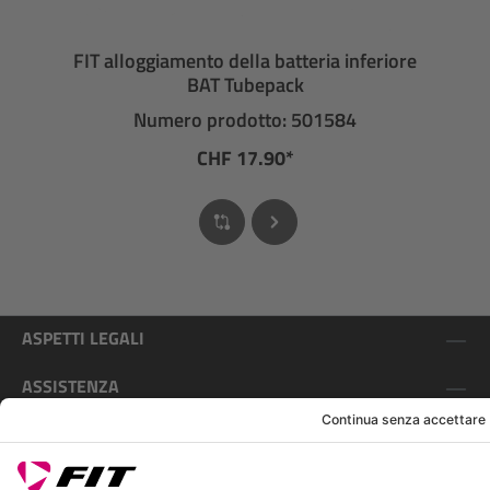
FIT alloggiamento della batteria inferiore
BAT Tubepack
Numero prodotto: 501584
CHF 17.90*
ASPETTI LEGALI
ASSISTENZA