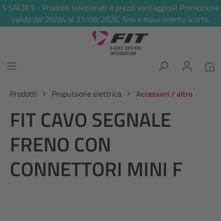
% SALDI % - Prodotti selezionati a prezzi vantaggiosi! Promozione
nuto principale
valida dal 20/04 al 31/08/2026, fino a esaurimento scorte.
Prodotti
Propulsione elettrica
Accessori / altro
FIT CAVO SEGNALE
FRENO CON
CONNETTORI MINI F