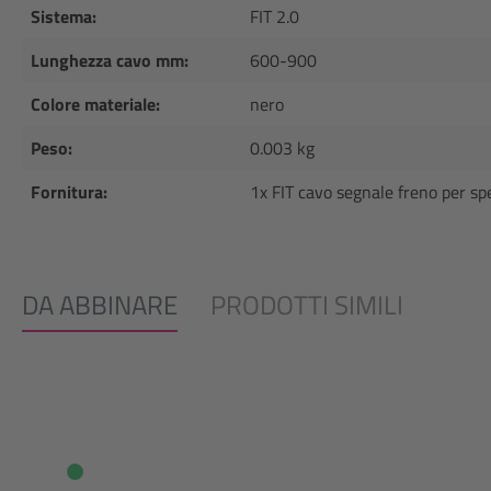
Sistema:
FIT 2.0
Lunghezza cavo mm:
600-900
Colore materiale:
nero
Peso:
0.003 kg
Fornitura:
1x FIT cavo segnale freno per sp
DA ABBINARE
PRODOTTI SIMILI
Salta la galleria dei prodotti