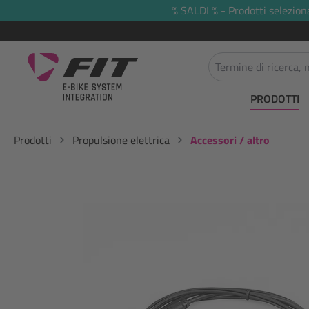
% SALDI % - Prodotti selezion
 ricerca
Passa alla navigazione principale
PRODOTTI
Prodotti
Propulsione elettrica
Accessori / altro