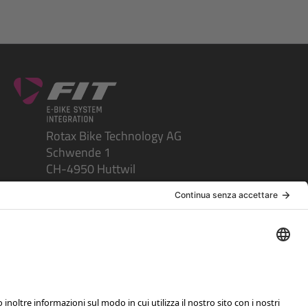
Rotax Bike Technology AG
Schwende 1
CH-4950 Huttwil