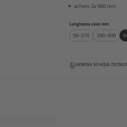
ai freni: 2x 900 mm
Seleziona
Lunghezza cavo mm
50-370
200-900
6
GENERA SCHEDA TECNIC