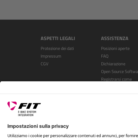
ASPETTI LEGALI
ASSISTENZA
Protezione dei dati
Posizioni aperte
Impressum
FAQ
CGV
Dichiarazione
Open Source Softwa
Registrarsi come
rivenditore