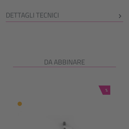
DETTAGLI TECNICI
DA ABBINARE
Salta la galleria dei prodotti
Sconto
%