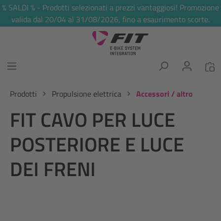
% SALDI % - Prodotti selezionati a prezzi vantaggiosi! Promozione
nuto principale
valida dal 20/04 al 31/08/2026, fino a esaurimento scorte.
Prodotti
Propulsione elettrica
Accessori / altro
FIT CAVO PER LUCE
POSTERIORE E LUCE
DEI FRENI