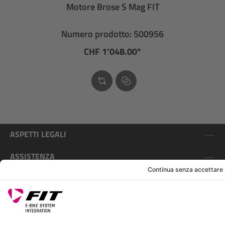
Motore Brose S Mag FIT
Numero prodotto: 500956
CHF 1’048.00*
ASPETTI LEGALI
ASSISTENZA