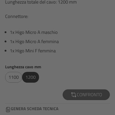
Lunghezza totale del cavo: 1200 mm
Connettore:
1x Higo Micro A maschio
1x Higo Micro A femmina
1x Higo Mini F femmina
Seleziona
Lunghezza cavo mm
1100
1200
CONFRONTO
GENERA SCHEDA TECNICA