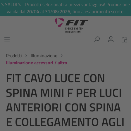
% SALDI % - Prodotti selezionati a prezzi vantaggiosi! Promozione
nuto principale
valida dal 20/04 al 31/08/2026, fino a esaurimento scorte.
Prodotti
Illuminazione
Illuminazione accessori / altro
FIT CAVO LUCE CON
SPINA MINI F PER LUCI
ANTERIORI CON SPINA
E COLLEGAMENTO AGLI