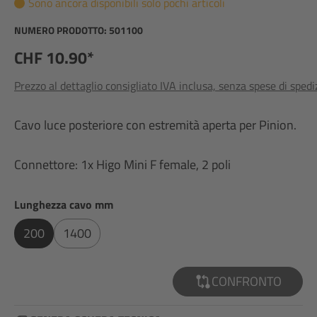
Sono ancora disponibili solo pochi articoli
NUMERO PRODOTTO:
501100
CHF 10.90*
Prezzo al dettaglio consigliato IVA inclusa, senza spese di sped
Cavo luce posteriore con estremità aperta per Pinion.
Connettore: 1x Higo Mini F female, 2 poli
Seleziona
Lunghezza cavo mm
200
1400
CONFRONTO