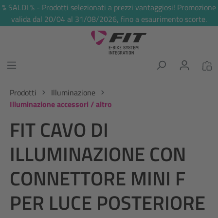
% SALDI % - Prodotti selezionati a prezzi vantaggiosi! Promozione
nuto principale
valida dal 20/04 al 31/08/2026, fino a esaurimento scorte.
Prodotti
Illuminazione
Illuminazione accessori / altro
FIT CAVO DI
ILLUMINAZIONE CON
CONNETTORE MINI F
PER LUCE POSTERIORE