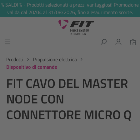
% SALDI % - Prodotti selezionati a prezzi vantaggiosi! Promozione
nuto principale
valida dal 20/04 al 31/08/2026, fino a esaurimento scorte.
Prodotti
Propulsione elettrica
Dispositivo di comando
FIT CAVO DEL MASTER
NODE CON
CONNETTORE MICRO Q