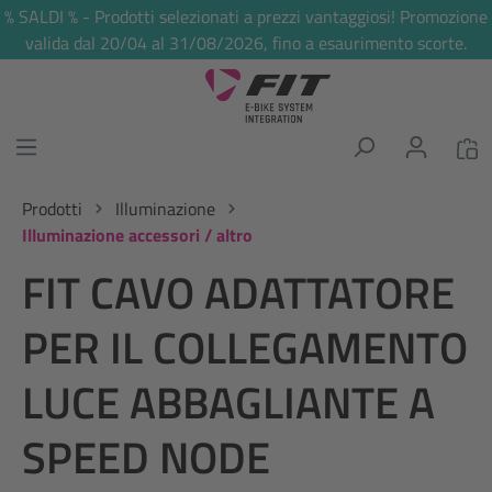
% SALDI % - Prodotti selezionati a prezzi vantaggiosi! Promozione
nuto principale
valida dal 20/04 al 31/08/2026, fino a esaurimento scorte.
Prodotti
Illuminazione
Illuminazione accessori / altro
FIT CAVO ADATTATORE
PER IL COLLEGAMENTO
LUCE ABBAGLIANTE A
SPEED NODE