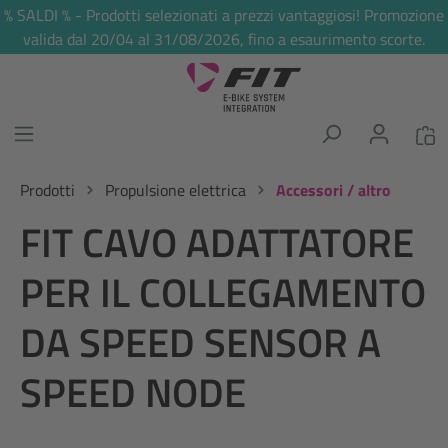
% SALDI % - Prodotti selezionati a prezzi vantaggiosi! Promozione
nuto principale
valida dal 20/04 al 31/08/2026, fino a esaurimento scorte.
Prodotti
Propulsione elettrica
Accessori / altro
FIT CAVO ADATTATORE
PER IL COLLEGAMENTO
DA SPEED SENSOR A
SPEED NODE