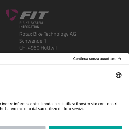
Rotax Bike Technology AG
Schwende 1
CH-4950 Huttwil