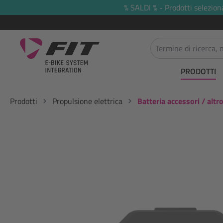
% SALDI % - Prodotti selezion
 ricerca
Passa alla navigazione principale
PRODOTTI
Prodotti
Propulsione elettrica
Batteria accessori / altr