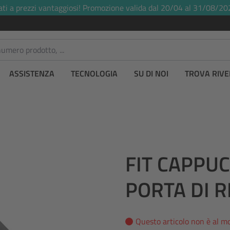
ati a prezzi vantaggiosi! Promozione valida dal 20/04 al 31/08/20
ASSISTENZA
TECNOLOGIA
SU DI NOI
TROVA RIVE
o
FIT CAPPU
PORTA DI R
Questo articolo non è al m