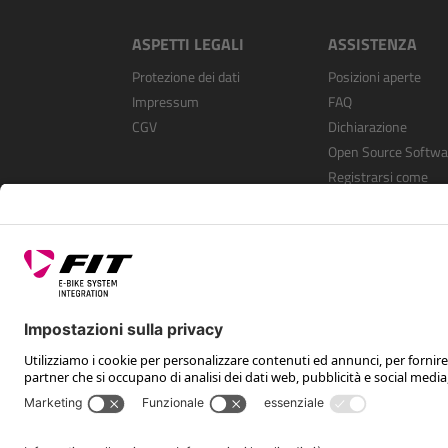
ASPETTI LEGALI
ASSISTENZA
Protezione dei dati
Posizioni aperte
Impressum
FAQ
CGV
Dichiarazione
Open Source Softwa
Registrarsi come
rivenditore