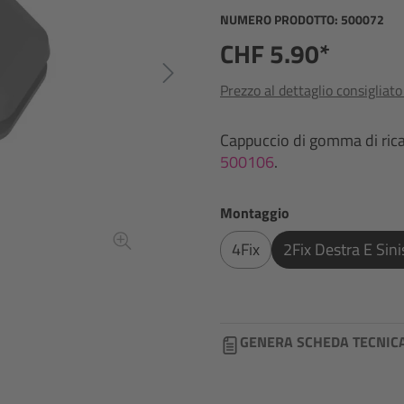
NUMERO PRODOTTO:
500072
CHF 5.90*
Prezzo al dettaglio consigliat
Cappuccio di gomma di ricamb
500106
.
Seleziona
Montaggio
4Fix
2Fix Destra E Sini
GENERA SCHEDA TECNIC