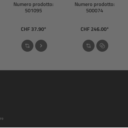
extender largo
Numero prodotto:
Numero prodotto:
501095
500074
CHF 37.90*
CHF 246.00*
re