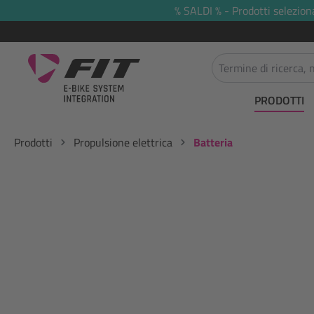
% SALDI % - Prodotti selezion
 ricerca
Passa alla navigazione principale
PRODOTTI
Prodotti
Propulsione elettrica
Batteria