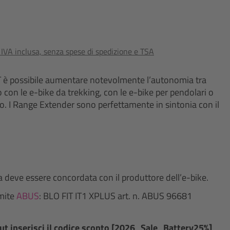
o IVA inclusa, senza spese di spedizione e TSA
T è possibile aumentare notevolmente l’autonomia tra
o con le e-bike da trekking, con le e-bike per pendolari o
rto. I Range Extender sono perfettamente in sintonia con il
a deve essere concordata con il produttore dell’e-bike.
amite
ABUS
: BLO FIT IT1 XPLUS art. n. ABUS 96681
t inserisci il codice sconto [2026_Sale_Battery25%]