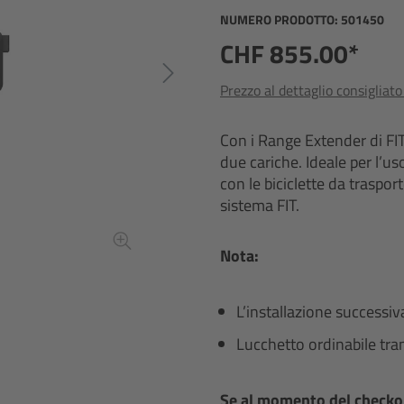
NUMERO PRODOTTO:
501450
CHF 855.00*
Prezzo al dettaglio consigliat
Con i Range Extender di FI
due cariche. Ideale per l’us
con le biciclette da traspo
sistema FIT.
Nota:
L’installazione successiv
Lucchetto ordinabile tr
Se al momento del checkou