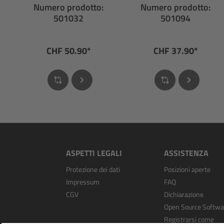
Panasonic GX con
extender stretto
Numero prodotto:
Numero prodotto:
collegamento per
501032
501094
batteria
supplementare
CHF 50.90*
CHF 37.90*
ASPETTI LEGALI
ASSISTENZA
Protezione dei dati
Posizioni aperte
Impressum
FAQ
CGV
Dichiarazione
Open Source Softwa
Registrarsi come