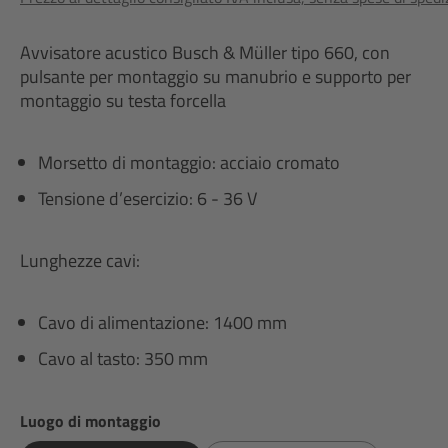
Avvisatore acustico Busch & Müller tipo 660, con
pulsante per montaggio su manubrio e supporto per
montaggio su testa forcella
Morsetto di montaggio: acciaio cromato
Tensione d’esercizio: 6 - 36 V
Lunghezze cavi:
Cavo di alimentazione: 1400 mm
Cavo al tasto: 350 mm
Seleziona
Luogo di montaggio