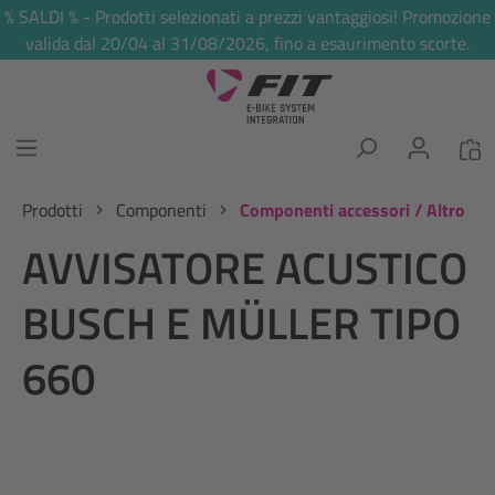
% SALDI % - Prodotti selezionati a prezzi vantaggiosi! Promozione
nuto principale
valida dal 20/04 al 31/08/2026, fino a esaurimento scorte.
Prodotti
Componenti
Componenti accessori / Altro
AVVISATORE ACUSTICO
BUSCH E MÜLLER TIPO
660