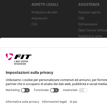
ASPETTI LEGALI
ASSISTENZA
Protezione dei dati
Posizioni aperte
Impressum
FAQ
CGV
Dichiarazione
Open Source Softwa
Registrarsi come
rivenditore