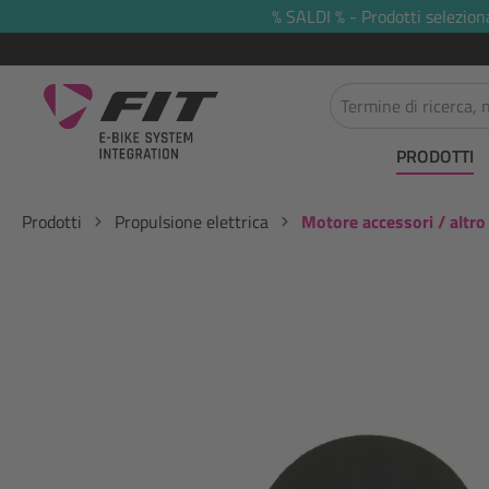
% SALDI % - Prodotti selezion
 ricerca
Passa alla navigazione principale
PRODOTTI
Prodotti
Propulsione elettrica
Motore accessori / altro