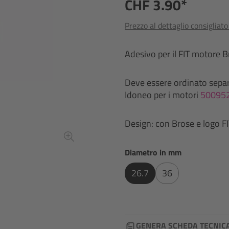
CHF 3.90*
Prezzo al dettaglio consigliat
Adesivo per il FIT motore B
Deve essere ordinato separ
Idoneo per i motori
50095
Design: con Brose e logo FI
Seleziona
Diametro in mm
26.7
36
GENERA SCHEDA TECNIC