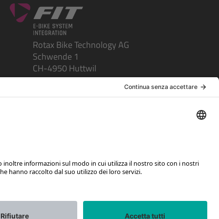
Rotax Bike Technology AG
Schwende 1
CH-4950 Huttwil