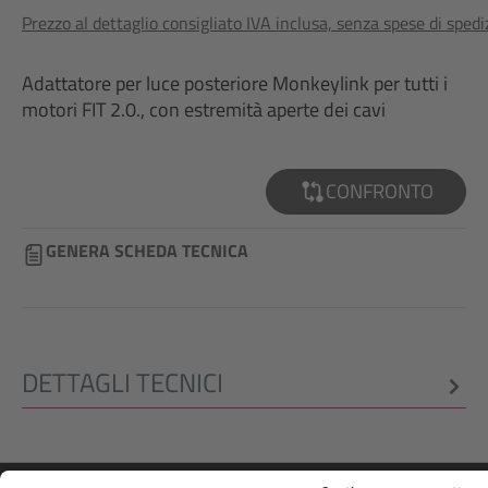
Prezzo al dettaglio consigliato IVA inclusa, senza spese di sped
Adattatore per luce posteriore Monkeylink per tutti i
motori FIT 2.0., con estremità aperte dei cavi
CONFRONTO
GENERA SCHEDA TECNICA
DETTAGLI TECNICI
ASPETTI LEGALI