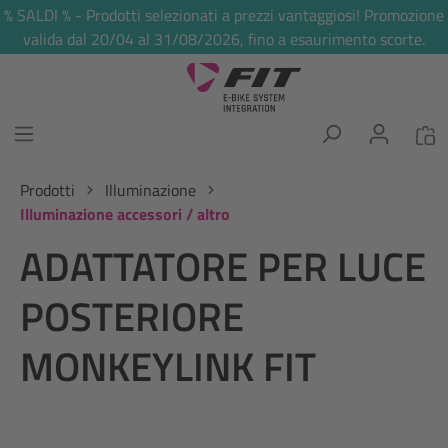
% SALDI % - Prodotti selezionati a prezzi vantaggiosi! Promozione
nuto principale
valida dal 20/04 al 31/08/2026, fino a esaurimento scorte.
Prodotti
Illuminazione
Illuminazione accessori / altro
ADATTATORE PER LUCE
POSTERIORE
MONKEYLINK FIT