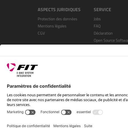
ASPECTS JURIDIQUES
SERVICE
Protection des données
Jobs
Mentions légales
FAQ
CGV
Déclaration
Open Source Softwa
S’enregistrer en tan
revendeur