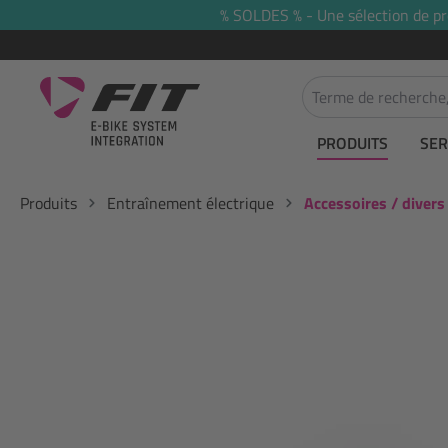
% SOLDES % - Une sélection de prod
recherche
Passer à la navigation principale
PRODUITS
SER
Produits
Entraînement électrique
Accessoires / divers