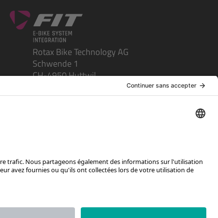
Rotax Bike Technology AG
Schwende 1
CH-4950 Huttwil