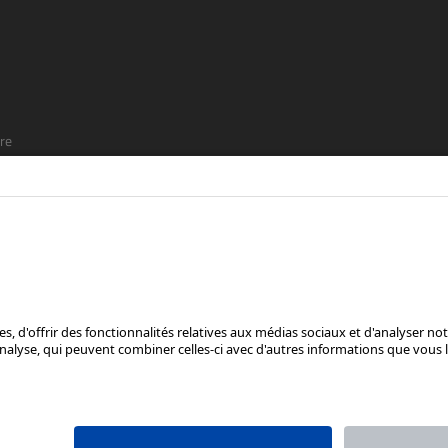
re
t que
SUIS-NOUS SUR