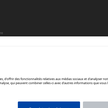
re
t que
SUIS-NOUS SUR