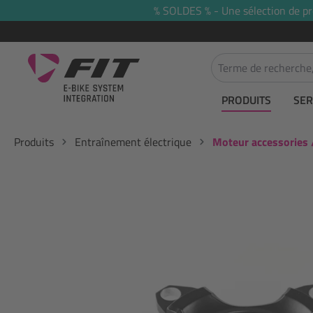
% SOLDES % - Une sélection de prod
recherche
Passer à la navigation principale
PRODUITS
SER
Produits
Entraînement électrique
Moteur accessories 