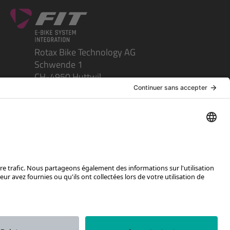
Rotax Bike Technology AG
Schwende 1
CH-4950 Huttwil