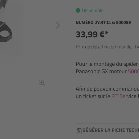
Disponible
NUMÉRO D’ARTICLE:
500059
33,99 €*
Prix de détail recommandé, TVA
Pour le montage du spider, i
Panasonic GX moteur
500
Afin de pouvoir commander
un ticket sur le
F
IT Se
rvice 
GÉNÉRER LA FICHE TECH