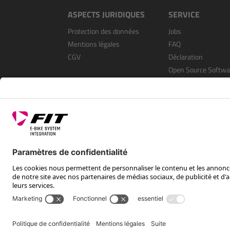
ASPECTS JURIDIQUES
SERVICE
Protection des données
Jobs
Mentions légales
FAQ
CGV
Déclaration
Open Source Softwa
S’enregistrer en tan
revendeur