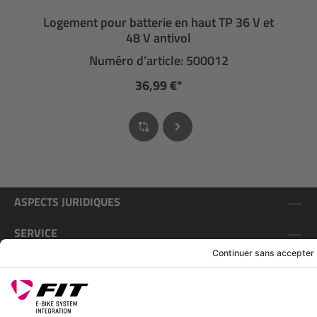
Logement pour batterie en haut TP 36 V et
48 V antivol
Numéro d’article: 500012
36,99 €*
ASPECTS JURIDIQUES
SERVICE