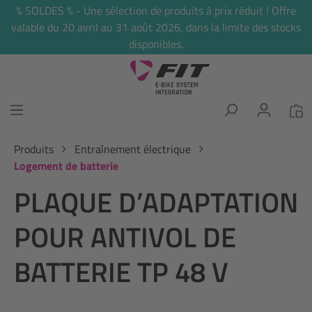
% SOLDES % - Une sélection de produits à prix réduit ! Offre
tenu principal
valable du 20 avril au 31 août 2026, dans la limite des stocks
disponibles.
Produits
Entraînement électrique
Logement de batterie
PLAQUE D’ADAPTATION
POUR ANTIVOL DE
BATTERIE TP 48 V