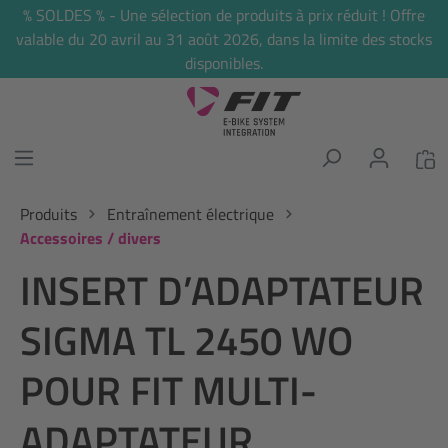
% SOLDES % - Une sélection de produits à prix réduit ! Offre
tenu principal
valable du 20 avril au 31 août 2026, dans la limite des stocks
disponibles.
Produits
Entraînement électrique
Accessoires / divers
INSERT D’ADAPTATEUR
SIGMA TL 2450 WO
POUR FIT MULTI-
ADAPTATEUR