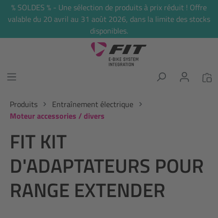
% SOLDES % - Une sélection de produits à prix réduit ! Offre
tenu principal
valable du 20 avril au 31 août 2026, dans la limite des stocks
disponibles.
Produits
Entraînement électrique
Moteur accessories / divers
FIT KIT
D'ADAPTATEURS POUR
RANGE EXTENDER