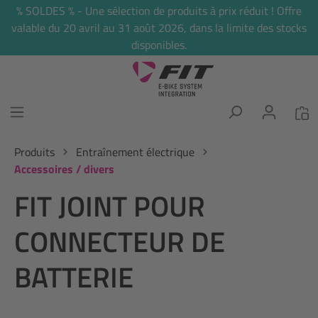
% SOLDES % - Une sélection de produits à prix réduit ! Offre
tenu principal
valable du 20 avril au 31 août 2026, dans la limite des stocks
disponibles.
Produits
Entraînement électrique
Accessoires / divers
FIT JOINT POUR
CONNECTEUR DE
BATTERIE