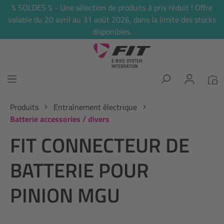
% SOLDES % - Une sélection de produits à prix réduit ! Offre
tenu principal
valable du 20 avril au 31 août 2026, dans la limite des stocks
disponibles.
Produits
Entraînement électrique
Batterie accessories / divers
FIT CONNECTEUR DE
BATTERIE POUR
PINION MGU