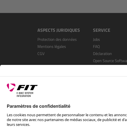
ASPECTS JURIDIQUES
SERVICE
Protection des données
Jobs
Mentions légales
FAQ
CGV
Déclaration
Open Source Softwa
S’enregistrer en tan
revendeur