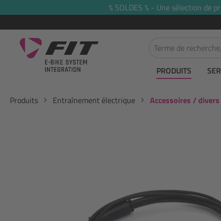
% SOLDES % - Une sélection de prod
recherche
Passer à la navigation principale
PRODUITS
SER
Produits
Entraînement électrique
Accessoires / divers