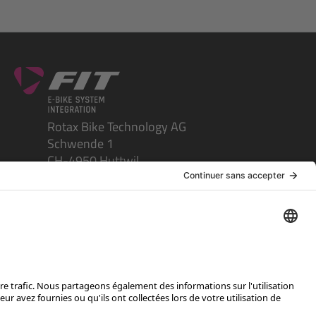
Rotax Bike Technology AG
Schwende 1
CH-4950 Huttwil