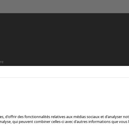
re
t que
SUIS-NOUS SUR