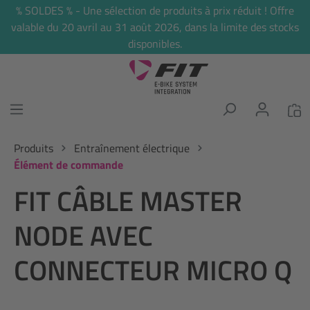
% SOLDES % - Une sélection de produits à prix réduit ! Offre
tenu principal
valable du 20 avril au 31 août 2026, dans la limite des stocks
disponibles.
Produits
Entraînement électrique
Élément de commande
FIT CÂBLE MASTER
NODE AVEC
CONNECTEUR MICRO Q