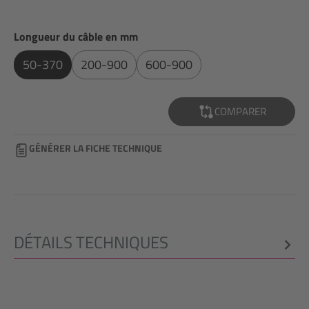
Sélectionnez
Longueur du câble en mm
50-370
200-900
600-900
COMPARER
GÉNÉRER LA FICHE TECHNIQUE
DÉTAILS TECHNIQUES