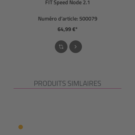
FIT Speed Node 2.1
Numéro d’article: 500079
64,99 €*
PRODUITS SIMLAIRES
Ignorer la galerie de produits