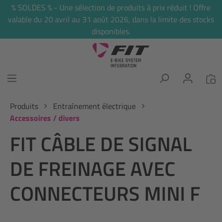
% SOLDES % - Une sélection de produits à prix réduit ! Offre
tenu principal
valable du 20 avril au 31 août 2026, dans la limite des stocks
disponibles.
Produits
Entraînement électrique
Accessoires / divers
FIT CÂBLE DE SIGNAL
DE FREINAGE AVEC
CONNECTEURS MINI F