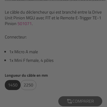
Le câble du déclencheur qui est branché entre la Drive
Unit Pinion MGU avec FIT et le Remote E-Trigger TE-1
Pinion
501071
.
Connecteur:
1x Micro A male
1x Mini F female, 4 pôles
Sélectionnez
Longueur du câble en mm
1450
2250
COMPARER