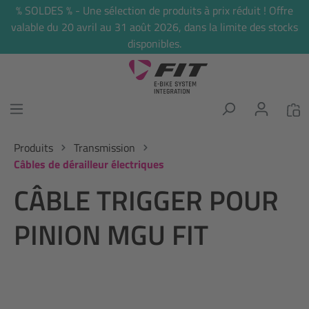
% SOLDES % - Une sélection de produits à prix réduit ! Offre
tenu principal
valable du 20 avril au 31 août 2026, dans la limite des stocks
disponibles.
Produits
Transmission
Câbles de dérailleur électriques
CÂBLE TRIGGER POUR
PINION MGU FIT