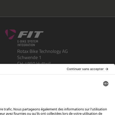
Rotax Bike Technology AG
Schwende 1
CH-4950 Huttwil