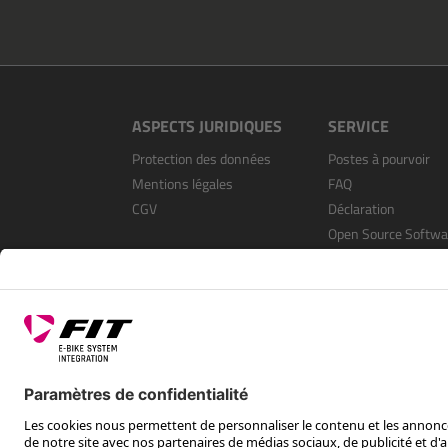
ASPECTS JURIDIQUES
SERVICE
Protection des données
Postes à pourvoir
Mentions légales
FAQ
CGV
Déclaration
Open Source Softwa
S’enregistrer en tan
revendeur