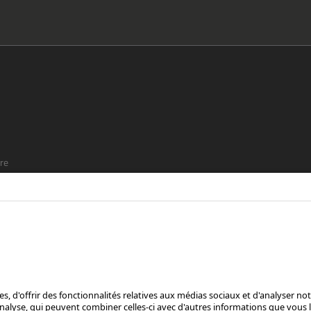
re
t que
SUIS-NOUS SUR