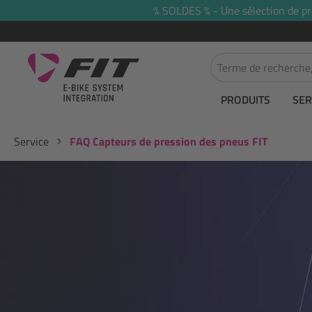
% SOLDES % - Une sélection de prod
recherche
Passer à la navigation principale
PRODUITS
SER
Service
FAQ Capteurs de pression des pneus FIT
Ignorer la galerie d'images